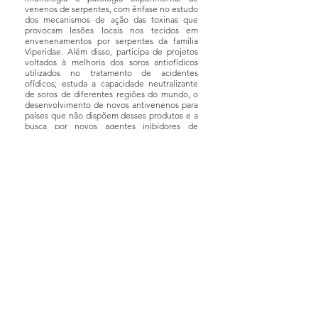
venenos de serpentes, com ênfase no estudo
dos mecanismos de ação das toxinas que
provocam lesões locais nos tecidos em
envenenamentos por serpentes da família
Viperidae. Além disso, participa de projetos
voltados à melhoria dos soros antiofídicos
utilizados no tratamento de acidentes
ofídicos; estuda a capacidade neutralizante
de soros de diferentes regiões do mundo, o
desenvolvimento de novos antivenenos para
países que não dispõem desses produtos e a
busca por novos agentes inibidores de
toxinas dos venenos. Também tem interesse
em temas relacionados ao desenvolvimento
científico-tecnológico, à história da ciência
na Costa Rica e às implicações sociais do
trabalho científico.
Foi diretor, vice-diretor e coordenador da
Divisão Acadêmica do Instituto Clodomiro
Picado, diretor do Programa de Pós-
Graduação em Microbiologia, Parasitologia e
Química Clínica, bem como coordenador do
Programa de Pós-Graduação em Ciências
Biomédicas da América Central do Instituto
Karolinska. Atualmente, coordena as
atividades de cooperação internacional do
Instituto Clodomiro Picado. Atuou ainda
como consultor da Organização Mundial da
Saúde na área de soros antiofídicos.