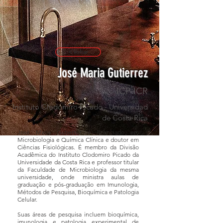
< Voltar
José Maria Gutierrez
ICP-ICR
Instituto Clodomiro Picado - Universidad
de Costa Rica
José María Gutierrez é licenciado em
Microbiologia e Química Clínica e doutor em
Ciências Fisiológicas. É membro da Divisão
Acadêmica do Instituto Clodomiro Picado da
Universidade da Costa Rica e professor titular
da Faculdade de Microbiologia da mesma
universidade, onde ministra aulas de
graduação e pós-graduação em Imunologia,
Métodos de Pesquisa, Bioquímica e Patologia
Celular.
Suas áreas de pesquisa incluem bioquímica,
imunologia e patologia experimental de